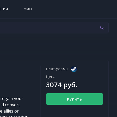
ЕГИИ
MMO
Платформы:
Цена
3074 руб.
 regain your
Купить
and convert
 allies or