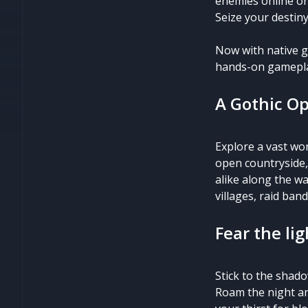
enemies online or 
Seize your destiny
Now with native g
hands-on gamepl
A Gothic O
Explore a vast wo
open countryside,
alike along the w
villages, raid ban
Fear the lig
Stick to the shado
Roam the night an