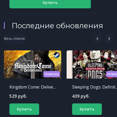
Купить
Последние обновления
Весь список
Новинка
Нови
Kingdom Come: Deliverance
Sleeping Dogs: Def
529 руб.
439 руб.
Купить
Купить