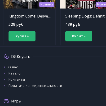
Новинка
Нови
Kingdom Come: Deliverance
Sleeping Dogs: Def
529 руб.
439 руб.
Купить
Купить
DGKeys.ru
О нас
Каталог
Контакты
Политика конфиденциальности
Игры