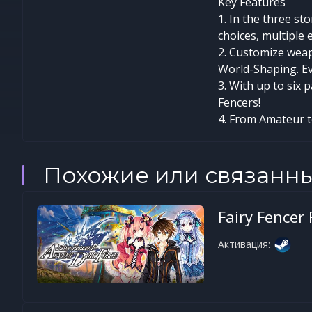
Key Features
1. In the three st
choices, multiple
2. Customize weap
World-Shaping. Eve
3. With up to six 
Fencers!
4. From Amateur to 
Похожие или связанн
Fairy Fencer
Активация: