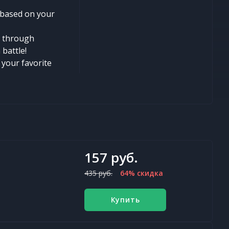
, based on your
s through
battle!
l your favorite
157 руб.
435 руб.
64% скидка
Купить