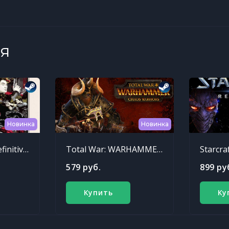
я
Новинка
Новинка
Sleeping Dogs: Definitive Edition
Total War: WARHAMMER - Chaos Warriors Race Pack
Starcra
579 руб.
899 ру
Купить
Ку