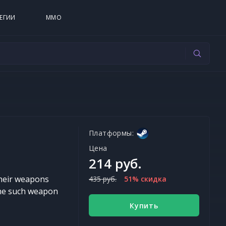
ЕГИИ
MMO
Платформы:
Цена
214 руб.
their weapons
435 руб.
51% скидка
one such weapon
Купить