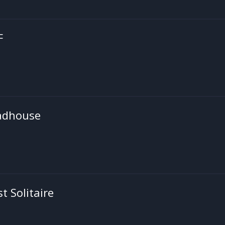
F
adhouse
t Solitaire