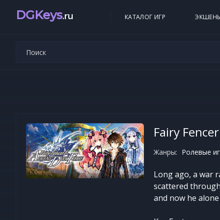
DGKeys
.ru
КАТАЛОГ ИГР
ЭКШЕН
Fairy Fence
Жанры:
Ролевые иг
Long ago, a war r
scattered through
and now he alone 