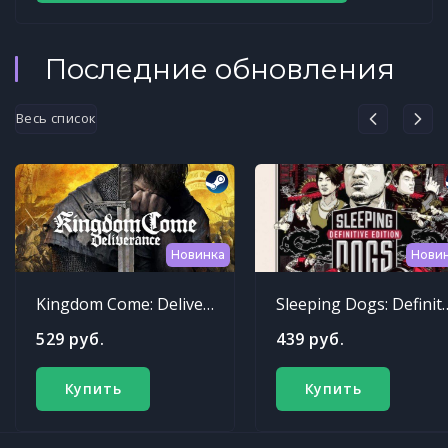
Последние обновления
Весь список
Новинка
Нови
Kingdom Come: Deliverance
Sleeping Dogs: Def
529 руб.
439 руб.
Купить
Купить