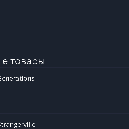
ые товары
Generations
trangerville