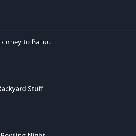
Journey to Batuu
Backyard Stuff
 Bowling Night