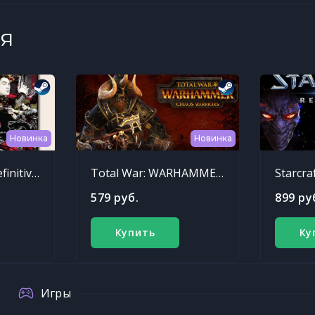
я
Новинка
Новинка
Sleeping Dogs: Definitive Edition
Total War: WARHAMMER - Chaos Warriors Race Pack
Starcra
579 руб.
899 ру
Купить
Ку
Игры