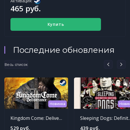
Активация:
465 руб.
Купить
Последние обновления
Весь список
Новинка
Нови
Kingdom Come: Deliverance
Sleeping Dogs: Def
529 руб.
439 руб.