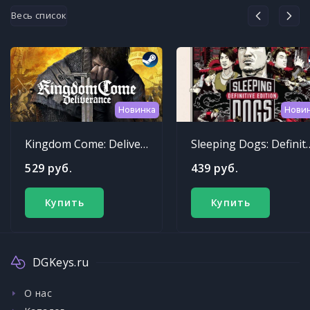
Весь список
Новинка
Нови
Kingdom Come: Deliverance
Sleeping Dogs: Def
529 руб.
439 руб.
Купить
Купить
DGKeys.ru
О нас