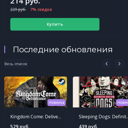
214 руб.
229 руб.
7% скидка
Купить
Последние обновления
Весь список
Новинка
Нови
Kingdom Come: Deliverance
Sleeping Dogs: Def
529 руб.
439 руб.