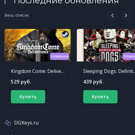
Последние обновления
Весь список
Новинка
Нови
Kingdom Come: Deliverance
Sleeping Dogs: Def
529 руб.
439 руб.
Купить
Купить
DGKeys.ru