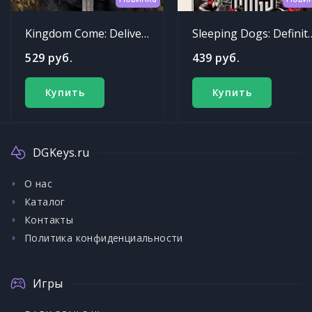
Kingdom Come: Deliverance
Sleeping Dogs: Def
529 руб.
439 руб.
Купить
Купить
DGKeys.ru
О нас
Каталог
Контакты
Политика конфиденциальности
Игры