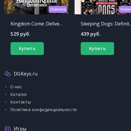
Новинка
Нови
Kingdom Come: Deliverance
Sleeping Dogs: Def
529 руб.
439 руб.
Купить
Купить
DGKeys.ru
О нас
Каталог
Контакты
Политика конфиденциальности
Игры