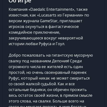
Об игре
Компания «Daedalic Entertainment», также
известная, как «Lucasarts из Германии» по
версии журнала GameStar, приглашает
игроков окунуться в фантастическое
комедийное приключение,
закручивающееся вокруг невероятной
истории любви Руфуса и Гоул.
Добро пожаловать на гигантскую мусорную
свалку под названием Депония! Среди
огромного числа ее жителей есть один
простой, но очень своенравный паренек
Руфус, который никак не может смириться
со своей жалкой судьбой. Как и все
остальные бедняки, он обречен прожить
весь остаток своей жизни, в прямом смысле
этого слова, на свалке. Больше всего на
свете он мечтает попасть в мир богатых,