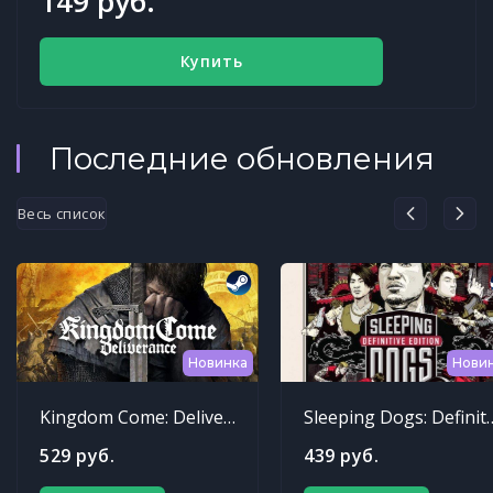
149 руб.
Купить
Последние обновления
Весь список
Новинка
Нови
Kingdom Come: Deliverance
Sleeping Dogs: Def
529 руб.
439 руб.